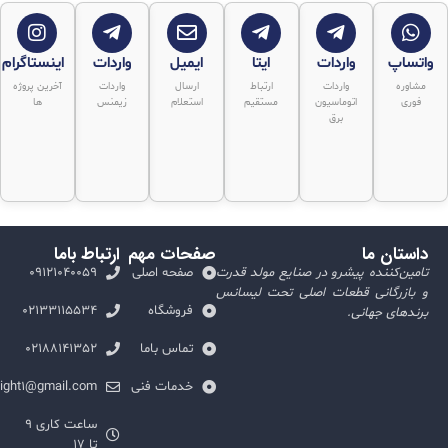
واتساپ
واردات
ایتا
ایمیل
واردات
اینستاگرام
مشاوره
واردات
ارتباط
ارسال
واردات
آخرین پروژه
فوری
اتوماسیون
مستقیم
استعلام
زیمنس
ها
برق
داستان ما
صفحات مهم
ارتباط باما
تامین‌کننده پیشرو در صنایع مولد قدرت
صفحه اصلی
09121040059
و بازرگانی قطعات اصلی تحت لیسانس
فروشگاه
02133115534
برندهای جهانی.
تماس باما
02188141352
خدمات فنی
nlight1@gmail.com
ساعت کاری ۹
تا ۱۷