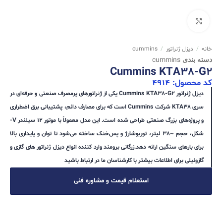
برای بزرگنمایی کلیک کنید
خانه
/
دیزل ژنراتور
/
cummins
دسته بندی
cummins
Cummins KTA38-G2
کد محصول: 4914
دیزل ژنراتور Cummins KTA38-G2 یکی از ژنراتورهای پرمصرف صنعتی و حرفه‌ای در
سری KTA38 شرکت Cummins است که برای مصارف دائم، پشتیبانی برق اضطراری
و پروژه‌های بزرگ صنعتی طراحی شده است. این مدل معمولاً با موتور ۱۲ سیلندر V-
شکل، حجم ~38 لیتر، توربوشارژ و پس‌خنک ساخته می‌شود تا توان و پایداری بالا
برای بارهای سنگین ارائه دهد.زرگانی برومند وارد کننده انواع دیزل ژنراتور های گازی و
گازوئیلی برای اطلاعات بیشتر با کارشناسان ما در ارتباط باشید
استعلام قیمت و مشاوره فنی