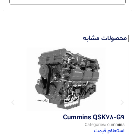
محصولات مشابه
4
s
Cummins QSK78-G9
ا
Categories:
cummins
استعلام قیمت