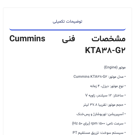
توضیحات تکمیلی
مشخصات فنی Cummins
KTA38-G2
موتور (Engine)
• مدل موتور: Cummins KTA38-G2
• نوع موتور: دیزل، 4 زمانه
• ساختار: 12 سیلندر، زاویه V
• حجم موتور: تقریبا 37.8 لیتر
• آسپیریشن: توربوشارژ و پس‌خنک
• سرعت نامی: 1500 rpm (برای 50 Hz)
• سیستم سوخت: تزریق مستقیم PT