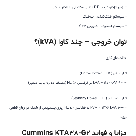
• رژیم انژکتور: پمپ PT کنترل مکانیکی یا الکترونیکی
• سیستم خنک‌کننده: آب‌خنک
• سیستم استارت: الکتریکی 24 V
توان خروجی – چند کاوا (kVA)؟
حالت‌های کاری
توان دائم (Prime Power – H2):
≈ 900 kVA – 1150 kVA در فرکانس 50 Hz (مصرف مداوم با بار متغیر)
توان اضطراری (Standby Power – H1):
≈ 1000 kVA – 1276 kVA در فرکانس 50 Hz (برای پشتیبانی از شبکه در زمان قطعی
برق)
مزایا و فواید Cummins KTA38-G2