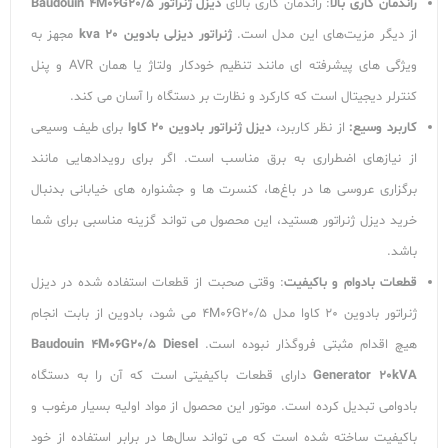
راندمان کاری بالا
: راندمان کاری بالای
دیزل ژنراتور Baudouin 4M06G20/5
از دیگر مزیت‌های این مدل است.
ژنراتور دیزلی بادوین 20 kva
مجهز به
ویژگی های پیشرفته ای مانند تنظیم خودکار ولتاژ یا همان AVR و پنل
کنترلر دیجیتال است که کارکرد و نظارت بر دستگاه را آسان‌ می کند.
کاربرد وسیع:
از نظر کاربرد،
دیزل ژنراتور بادوین 20 کاوا
برای طیف وسیعی
از نیازهای اضطراری به برق مناسب است. اگر برای رویدادهایی مانند
برگزاری عروسی ها در باغ‌ها، کنسرت ها و جشنواره های خیابانی بدنبال
خرید دیزل ژنراتور هستید، این محصول می تواند گزینه مناسبی برای شما
باشد.
قطعات بادوام و باکیفیت
: وقتی صحبت از قطعات استفاده شده در دیزل
ژنراتور بادوین 20 کاوا مدل 4M06G20/5 می شود، بادوین از بابت انجام
هیچ اقدام مثبتی فروگذار نبوده است.
Baudouin 4M06G20/5 Diesel
Generator 20kVA
دارای قطعات باکیفیتی است که آن را به دستگاه
بادوامی تبدیل کرده است. موتور این محصول از مواد اولیه بسیار مرغوب و
باکیفیت ساخته شده است که می تواند سال‌ها در برابر استفاده از خود