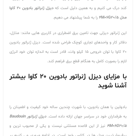
کند درک می کنیم و به همین دلیل است که
دیزل ژنراتور بادوین 20 کاوا
مدل 4
M06G20/5
را به شما پیشنهاد می دهیم.
این ژنراتور دیزلی جهت تامین برق اضطراری در کاربری هایی مانند: منازل،
دفاتر کار و واحدهای تجاری کوچک طراحی شده است. دیزل ژنراتور بادوین
20 کاوا با توان خروجی 15 کیلو وات، قادر است به اندازه توان خود انرژی
لازم را بصورت کامل به هنگام قطع برق فراهم کند.
با مزایای دیزل ژنراتور بادوین 20 کاوا بیشتر
آشنا شوید
بادوئین یا همان بادوین، با شهرت چندین ساله خود کیفیت و اطمینان را
به طرفداران خود در سراسر جهان ارائه داده است.
دیزل ژنراتور
Baudouin
4M06G20/5
نیز از این قاعده مستثنی نیست و یکی از محبوب ترین و
پرفروش‌ترین مدل ها در کلاس خود است. در ادامه مروری می کنیم بر