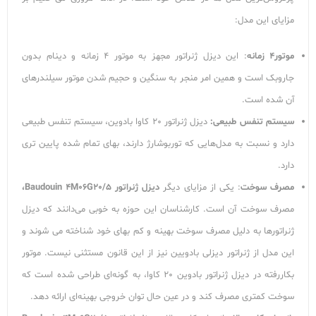
مزایای این مدل:
موتور4 زمانه
: این دیزل ژنراتور مجهز به موتور 4 زمانه و دینام بدون
جاروبک است و همین امر منجر به سنگین و حجیم شدن موتور سیلندرهای
آن شده است.
سیستم تنفس طبیعی:
دیزل ژنراتور 20 کاوا بادوین، سیستم تنفس طبیعی
دارد و نسبت به مدل‌هایی که توربوشارژ دارند، بهای تمام شده پایین تری
دارد.
مصرف سوخت
: یکی از مزایای دیگر
دیزل ژنراتور Baudouin 4M06G20/5،
مصرف سوخت آن است. کارشناسان این حوزه به خوبی می‌دانند که دیزل
ژنراتورها به دلیل مصرف سوخت بهینه و کم بهای خود شناخته می شوند و
این مدل از ژنراتور دیزلی بادویین نیز از این قانون مستثنی نیست. موتور
بکاررفته در دیزل ژنراتور بادوین 20 کاوا، به گونه‌ای طراحی شده است که
سوخت کمتری مصرف کند و در عین حال توان خروجی بهینه‌ای ارائه دهد.