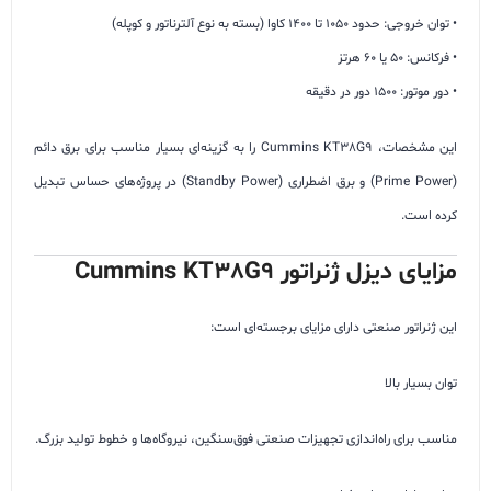
• توان خروجی: حدود 1050 تا 1400 کاوا (بسته به نوع آلترناتور و کوپله)
• فرکانس: 50 یا 60 هرتز
• دور موتور: 1500 دور در دقیقه
این مشخصات، Cummins KT38G9 را به گزینه‌ای بسیار مناسب برای برق دائم
(Prime Power) و برق اضطراری (Standby Power) در پروژه‌های حساس تبدیل
کرده است.
مزایای دیزل ژنراتور Cummins KT38G9
این ژنراتور صنعتی دارای مزایای برجسته‌ای است:
توان بسیار بالا
مناسب برای راه‌اندازی تجهیزات صنعتی فوق‌سنگین، نیروگاه‌ها و خطوط تولید بزرگ.