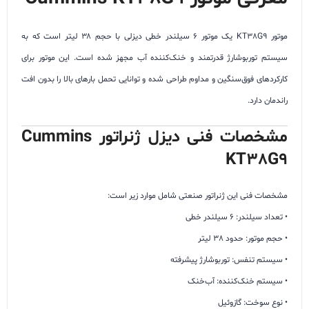
موتور KT38G9 یک موتور ۶ سیلندر خطی دیزلی با حجم ۳۸ لیتر است که به
سیستم توربوشارژ قدرتمند و خنک‌کننده آب مجهز شده است. این موتور برای
کارکردهای فوق‌سنگین و مداوم طراحی شده و توانایی تحمل بارهای بالا را بدون افت
راندمان دارد.
مشخصات فنی دیزل ژنراتور Cummins
KT38G9
مشخصات فنی این ژنراتور صنعتی شامل موارد زیر است:
• تعداد سیلندر: 6 سیلندر خطی
• حجم موتور: حدود 38 لیتر
• سیستم تنفس: توربوشارژ پیشرفته
• سیستم خنک‌کننده: آب‌خنک
• نوع سوخت: گازوئیل