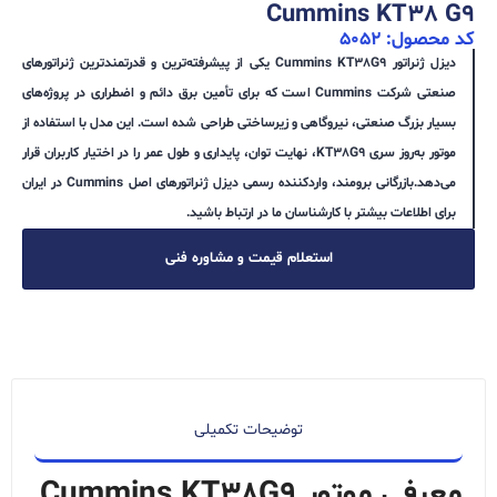
Cummins KT38 G9
کد محصول: 5052
دیزل ژنراتور Cummins KT38G9 یکی از پیشرفته‌ترین و قدرتمندترین ژنراتورهای
صنعتی شرکت Cummins است که برای تأمین برق دائم و اضطراری در پروژه‌های
بسیار بزرگ صنعتی، نیروگاهی و زیرساختی طراحی شده است. این مدل با استفاده از
موتور به‌روز سری KT38G9، نهایت توان، پایداری و طول عمر را در اختیار کاربران قرار
می‌دهد.بازرگانی برومند، واردکننده رسمی دیزل ژنراتورهای اصل Cummins در ایران
برای اطلاعات بیشتر با کارشناسان ما در ارتباط باشید.
استعلام قیمت و مشاوره فنی
توضیحات تکمیلی
معرفی موتور Cummins KT38G9