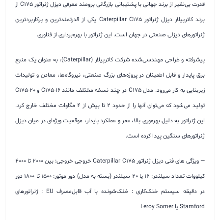
قدرت بی‌نظیر از برند جهانی با پشتیبانی بازرگانی برومند
معرفی دیزل ژنراتور C175 از
برند کاترپیلار
دیزل ژنراتور Caterpillar C175 یکی از قدرتمندترین و پرکاربردترین
ژنراتورهای دیزلی صنعتی در جهان است. این ژنراتور با بهره‌برداری از فناوری
پیشرفته و طراحی مهندسی‌شده شرکت کاترپیلار (Caterpillar)، به عنوان یک منبع
برق پایدار و قابل اطمینان در پروژه‌های بزرگ صنعتی، نیروگاه‌ها، معادن و تولیدات
زیربنایی به کار می‌رود.
مدل C175 در چند نسخه مختلف مانند C175-16 و C175-20
تولید می‌شود که می‌توان آنها را از حدود 2 تا بیش از 4 مگاوات مختلف خارج کرد.
این ژنراتور به دلیل بهره‌وری بالا، عمر و عملکرد پایدار، موقعیت ویژه‌ای در میان دیزل
ژنراتورهای سنگین پیدا کرده است.
—
ویژگی های فنی دیزل ژنراتور Caterpillar C175
خروجی خروجی: بین 2000 تا 4000
کیلووات
تعداد سیلندر: 16 یا 20 سیلندر (بسته به مدل)
دور موتور: 1500 تا 1800 دور
در دقیقه سیستم
خنک‌کاری : خنک‌شونده با آب قابل‌مصرف EU
: ژنراتورهای
Stamford یا Leroy Somer