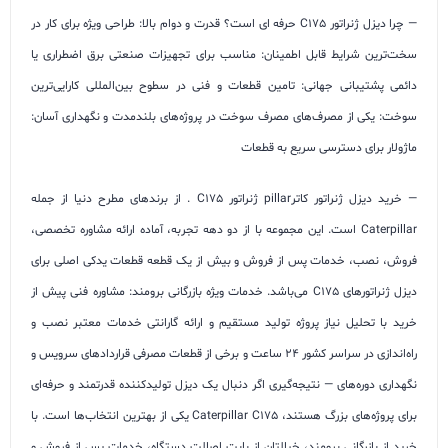
— چرا دیزل ژنراتور C175 حرفه ای است؟ قدرت و دوام بالا: طراحی ویژه برای کار در
سخت‌ترین شرایط قابل اطمینان: مناسب برای تجهیزات صنعتی برق اضطراری یا
دائمی پشتیبانی جهانی: تامین قطعات و فنی در سطوح بین‌المللی کارایی‌ترین
سوخت: یکی از مصرف‌های مصرف سوخت در پروژه‌های بلندمدت و نگهداری آسان:
ماژولار برای دسترسی سریع به قطعات
— خرید دیزل ژنراتور کاترpillar ژنراتور C175 . از برندهای مطرح دنیا از جمله
Caterpillar است. این مجموعه با از دو دهه تجربه، آماده ارائه مشاوره تخصصی،
فروش، نصب، خدمات پس از فروش و بیش از یک قطعه قطعات یدکی اصلی برای
دیزل ژنراتورهای C175 می‌باشد. خدمات ویژه بازرگانی برومند: مشاوره فنی پیش از
خرید با تحلیل نیاز پروژه تولید مستقیم و ارائه گارانتی خدمات معتبر نصب و
راه‌اندازی در سراسر کشور 24 ساعت و برخی از قطعات مصرفی قراردادهای سرویس و
نگهداری دوره‌های — نتیجه‌گیری اگر دنبال یک دیزل تولیدکننده قدرتمند و حرفه‌ای
برای پروژه‌های بزرگ هستند، Caterpillar C175 یکی از بهترین انتخاب‌ها است. با
خرید از بازرگانی برومند، خیالتان از بابت اصالت دستگاه، خدمات پس از فروش و