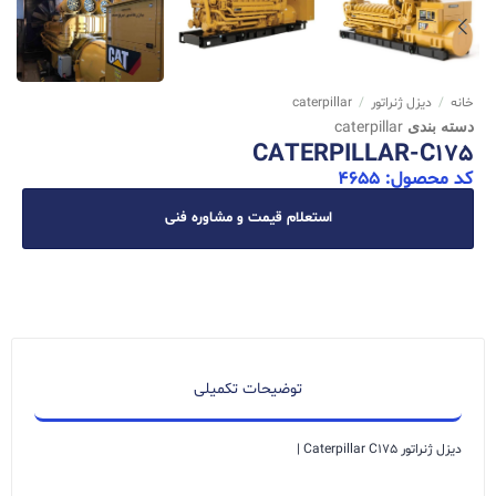
خانه
/
دیزل ژنراتور
/
caterpillar
دسته بندی
caterpillar
CATERPILLAR-C175
کد محصول: 4655
استعلام قیمت و مشاوره فنی
توضیحات تکمیلی
دیزل ژنراتور Caterpillar C175 |